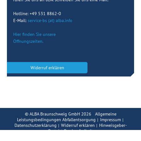
Hotline: +49 531 8862-0
E-Mail:
service-bs (at) alba.info
Hier finden Sie unsere
Öffnungszeiten.
Widerruf erklären
© ALBA Braunschweig GmbH 2026
Allgemeine
Leistungsbedingungen Abfallentsorgung
Impressum
|
|
Datenschutzerklärung
Widerruf erklären
Hinweisgeber-
|
|
Portal
Barrierefreiheit
|